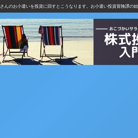
さんのお小遣いを投資に回すとこうなります。お小遣い投資冒険譚の始