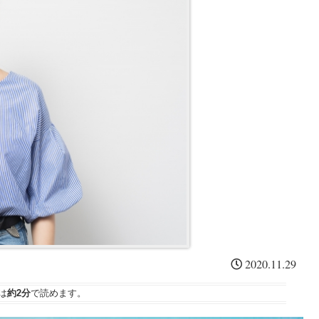
ウ
通
一
」
信
度
開
銘
考
幕
柄
え
復
る
活
。
の
３
要
素
2020.11.29
は
約2分
で読めます。