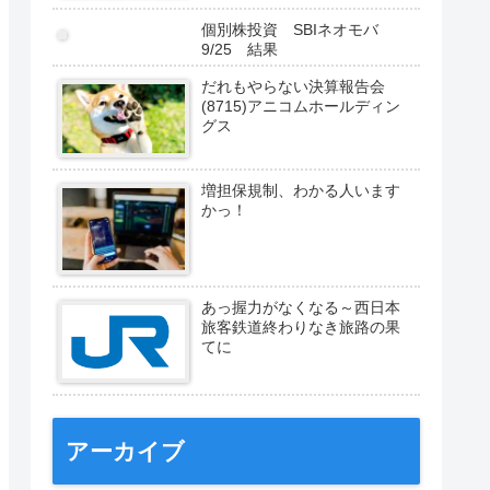
個別株投資 SBIネオモバ
9/25 結果
だれもやらない決算報告会
(8715)アニコムホールディン
グス
増担保規制、わかる人います
かっ！
あっ握力がなくなる～西日本
旅客鉄道終わりなき旅路の果
てに
アーカイブ