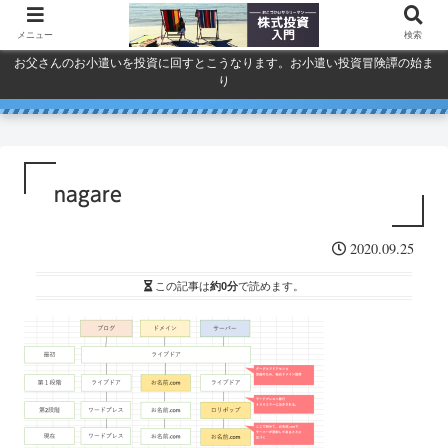
メニュー
検索
お父さんのお小遣いを投資に回すとこうなります。お小遣い投資冒険譚の始ま
り
人気で買ってしまったSPYDを今
巣ごもり活況今年「東京ゲーム
ドコモ・KDDI・ソフトバンク
プライバシーポリシー
ショウ」開幕
一度考える。
通信銘柄復活の３要素
nagare
2020.09.25
この記事は
約0分
で読めます。