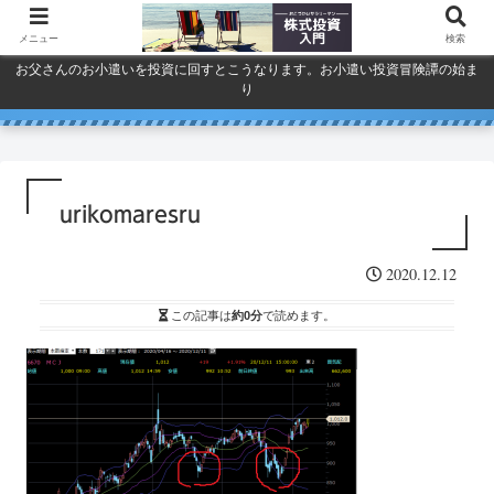
メニュー
検索
お父さんのお小遣いを投資に回すとこうなります。お小遣い投資冒険譚の始ま
り
人気で買ってしまったSPYDを今
巣ごもり活況今年「東京ゲーム
ドコモ・KDDI・ソフトバンク
プライバシーポリシー
ショウ」開幕
一度考える。
通信銘柄復活の３要素
urikomaresru
2020.12.12
この記事は
約0分
で読めます。