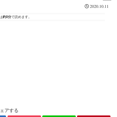
「
・
っ
シ
2020.10.11
東
ソ
た
ー
京
フ
S
は
約0分
で読めます。
ゲ
ト
P
ー
バ
Y
ム
ン
D
シ
ク
を
ョ
今
ウ
通
一
」
信
度
開
銘
考
幕
柄
え
復
る
活
。
の
３
要
素
ェアする