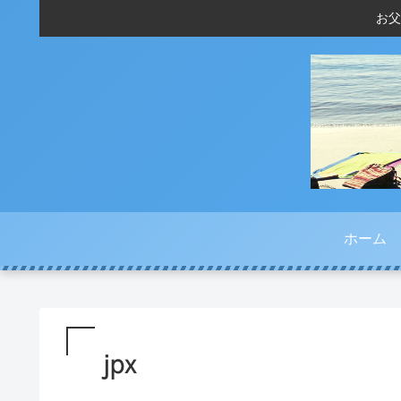
お父
ホーム
jpx