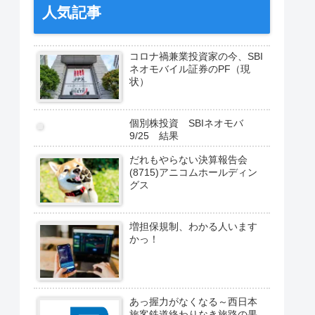
人気記事
コロナ禍兼業投資家の今、SBI
ネオモバイル証券のPF（現
状）
個別株投資 SBIネオモバ
9/25 結果
だれもやらない決算報告会
(8715)アニコムホールディン
グス
増担保規制、わかる人います
かっ！
あっ握力がなくなる～西日本
旅客鉄道終わりなき旅路の果