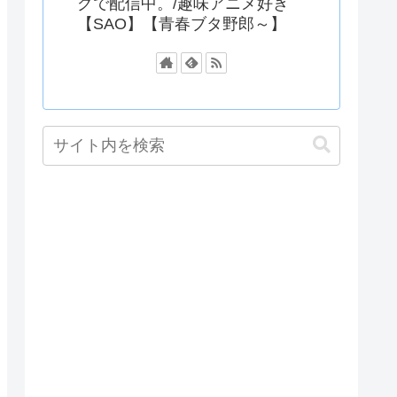
グで配信中。/趣味アニメ好き
【SAO】【青春ブタ野郎～】