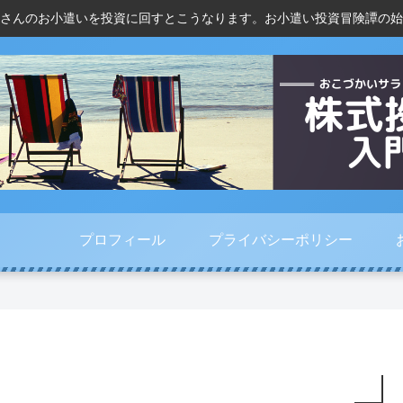
さんのお小遣いを投資に回すとこうなります。お小遣い投資冒険譚の始
プロフィール
プライバシーポリシー
巣
ド
人
プ
ご
コ
気
ラ
も
モ
で
イ
り
・
買
バ
活
K
っ
シ
況
D
て
ー
今
D
し
ポ
年
I
ま
リ