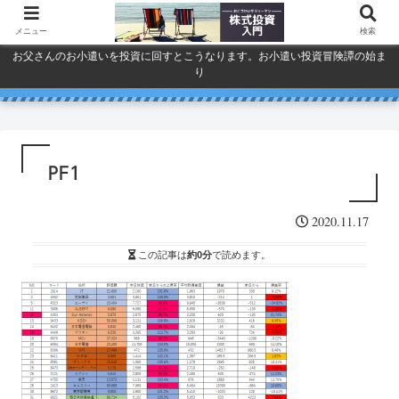
メニュー
検索
お父さんのお小遣いを投資に回すとこうなります。お小遣い投資冒険譚の始ま
り
人気で買ってしまったSPYDを今
巣ごもり活況今年「東京ゲーム
ドコモ・KDDI・ソフトバンク
プライバシーポリシー
ショウ」開幕
一度考える。
通信銘柄復活の３要素
PF1
2020.11.17
この記事は
約0分
で読めます。