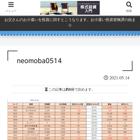
メニュー
検索
お父さんのお小遣いを投資に回すとこうなります。お小遣い投資冒険譚の始ま
り
人気で買ってしまったSPYDを今
巣ごもり活況今年「東京ゲーム
ドコモ・KDDI・ソフトバンク
プライバシーポリシー
ショウ」開幕
一度考える。
通信銘柄復活の３要素
neomoba0514
2021.05.14
この記事は
約0分
で読めます。