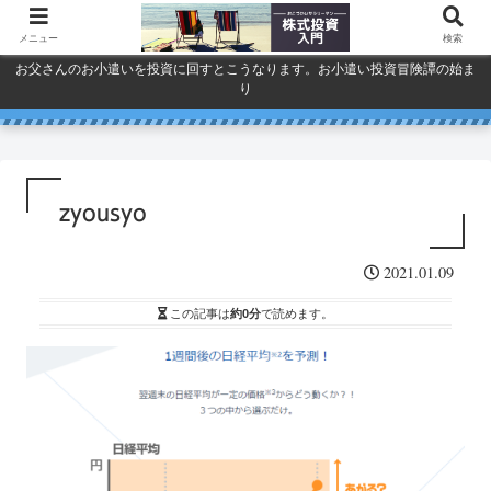
メニュー
検索
お父さんのお小遣いを投資に回すとこうなります。お小遣い投資冒険譚の始ま
り
人気で買ってしまったSPYDを今
巣ごもり活況今年「東京ゲーム
ドコモ・KDDI・ソフトバンク
プライバシーポリシー
ショウ」開幕
一度考える。
通信銘柄復活の３要素
zyousyo
2021.01.09
この記事は
約0分
で読めます。