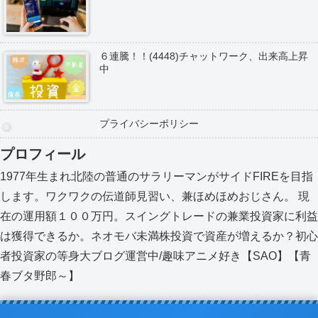
６連騰！！(4448)チャットワーク、出来高上昇
中
プライバシーポリシー
プロフィール
1977年生まれ北陸の普通のサラリーマンがサイドFIREを目指
します。ワクワクの伝道師見習い、兼ほめほめおじさん。 現
在の運用額１００万円。スイングトレードの兼業投資家に利益
は獲得できるか。ネオモバ未満株投資で資産が増えるか？初心
者投資家の等身大ブログ運営中/趣味アニメ好き【SAO】【青
春ブタ野郎～】