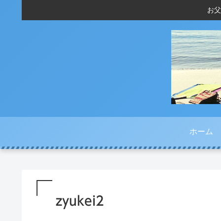
お父
ホーム
zyukei2