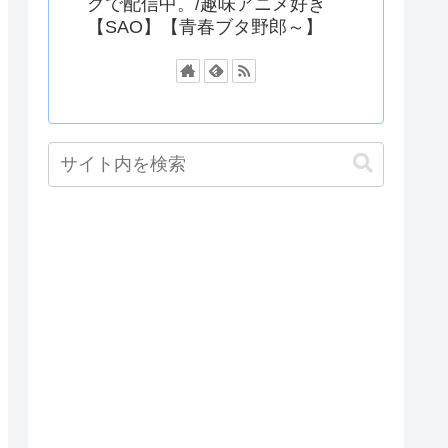
グで配信中。/趣味アニメ好き
【SAO】【青春ブタ野郎～】