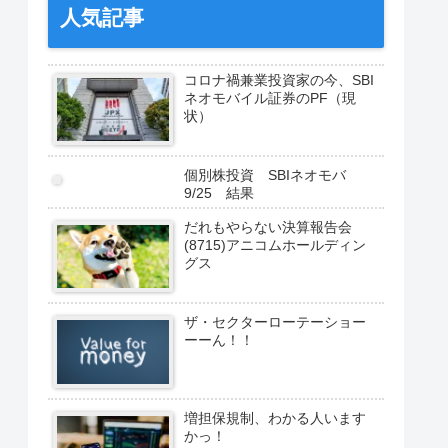
人気記事
コロナ禍兼業投資家の今、SBI
ネオモバイル証券のPF（現
状）
個別株投資 SBIネオモバ
9/25 結果
だれもやらない決算報告会
(8715)アニコムホールディン
グス
ザ・セクターローテーショー
ーーん！！
増担保規制、わかる人います
かっ！