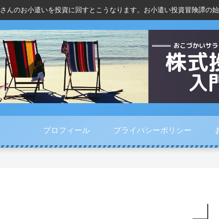
さんのお小遣いを投資に回すとこうなります。お小遣い投資冒険譚の始
プロフィール
プライバシーポリシー
巣
ド
人
プ
ご
コ
気
ラ
も
モ
で
イ
り
・
買
バ
活
K
っ
シ
況
D
て
ー
今
D
し
ポ
年
I
ま
リ