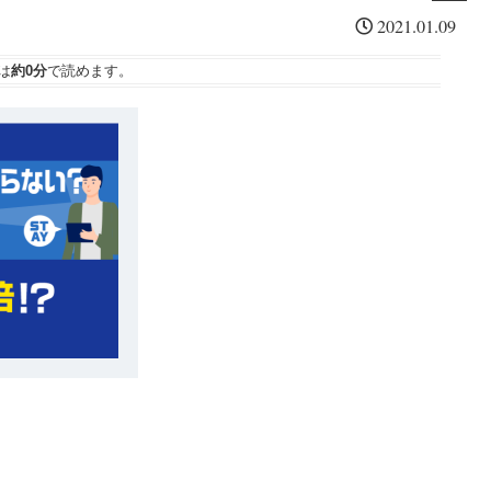
「
・
っ
シ
2021.01.09
東
ソ
た
ー
京
フ
S
は
約0分
で読めます。
ゲ
ト
P
ー
バ
Y
ム
ン
D
シ
ク
を
ョ
今
ウ
通
一
」
信
度
開
銘
考
幕
柄
え
復
る
活
。
の
３
要
素