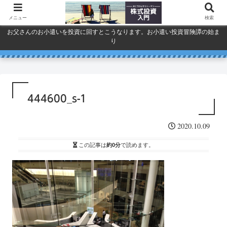
メニュー
検索
お父さんのお小遣いを投資に回すとこうなります。お小遣い投資冒険譚の始ま
り
人気で買ってしまったSPYDを今
巣ごもり活況今年「東京ゲーム
ドコモ・KDDI・ソフトバンク
プライバシーポリシー
ショウ」開幕
一度考える。
通信銘柄復活の３要素
444600_s-1
2020.10.09
この記事は
約0分
で読めます。