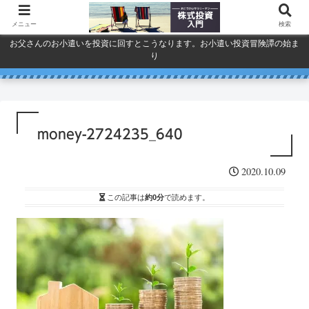
メニュー
検索
お父さんのお小遣いを投資に回すとこうなります。お小遣い投資冒険譚の始ま
り
人気で買ってしまったSPYDを今
巣ごもり活況今年「東京ゲーム
ドコモ・KDDI・ソフトバンク
プライバシーポリシー
ショウ」開幕
一度考える。
通信銘柄復活の３要素
money-2724235_640
2020.10.09
この記事は
約0分
で読めます。