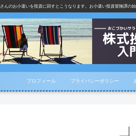
さんのお小遣いを投資に回すとこうなります。お小遣い投資冒険譚の始
プロフィール
プライバシーポリシー
巣
ド
人
プ
ご
コ
気
ラ
も
モ
で
イ
り
・
買
バ
活
K
っ
シ
況
D
て
ー
今
D
し
ポ
年
I
ま
リ