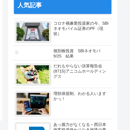
人気記事
コロナ禍兼業投資家の今、SBI
ネオモバイル証券のPF（現
状）
個別株投資 SBIネオモバ
9/25 結果
だれもやらない決算報告会
(8715)アニコムホールディン
グス
増担保規制、わかる人います
かっ！
あっ握力がなくなる～西日本
旅客鉄道終わりなき旅路の果