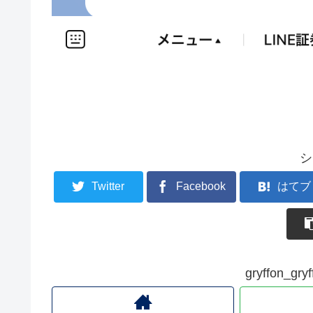
シ
Twitter
Facebook
はてブ
gryffon_