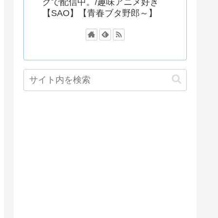
グで配信中。/趣味アニメ好き
【SAO】【青春ブタ野郎～】