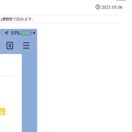
「
・
っ
シ
2021.05.06
東
ソ
た
ー
京
フ
S
は
約0分
で読めます。
ゲ
ト
P
ー
バ
Y
ム
ン
D
シ
ク
を
ョ
今
ウ
通
一
」
信
度
開
銘
考
幕
柄
え
復
る
活
。
の
３
要
素