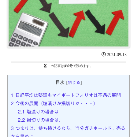
2021.09.18
この記事は
約2分
で読めます。
目次
[
閉じる
]
1
日経平均は堅調もマイポートフォリオは不遇の展開
2
今後の展開（塩漬けか損切りか・・・）
2.1
塩漬けの場合は
2.2
損切りの場合は、
3
つまりは、持ち続けるなら、当分ガチホールド。売る
なら早めに