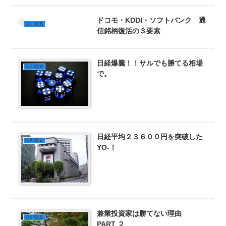
ドコモ・KDDI・ソフトバンク 通
取引収支
信銘柄復活の３要素
日経爆騰！！サルでも勝てる相場
取引収支
で。
日経平均２３６００円を突破した
取引収支
YO-！
兼業投資家は勝てない理由
取引収支
PART ２