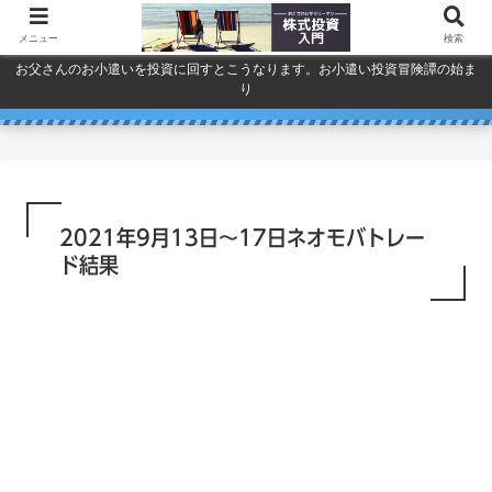
メニュー
検索
お父さんのお小遣いを投資に回すとこうなります。お小遣い投資冒険譚の始ま
り
人気で買ってしまったSPYDを今
巣ごもり活況今年「東京ゲーム
ドコモ・KDDI・ソフトバンク
プライバシーポリシー
ショウ」開幕
一度考える。
通信銘柄復活の３要素
2021年9月13日～17日ネオモバトレー
ド結果