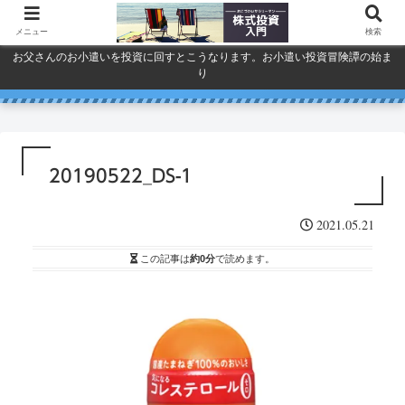
メニュー
検索
お父さんのお小遣いを投資に回すとこうなります。お小遣い投資冒険譚の始ま
り
人気で買ってしまったSPYDを今
巣ごもり活況今年「東京ゲーム
ドコモ・KDDI・ソフトバンク
プライバシーポリシー
ショウ」開幕
一度考える。
通信銘柄復活の３要素
20190522_DS-1
2021.05.21
この記事は
約0分
で読めます。