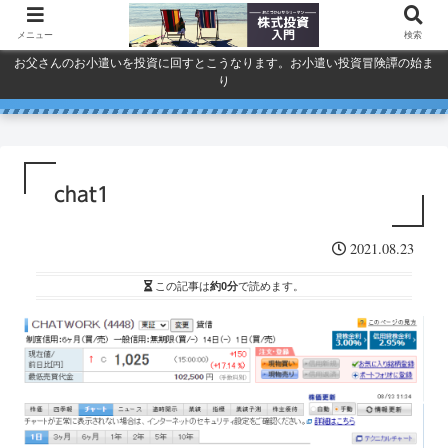
メニュー
検索
お父さんのお小遣いを投資に回すとこうなります。お小遣い投資冒険譚の始ま
り
人気で買ってしまったSPYDを今
巣ごもり活況今年「東京ゲーム
ドコモ・KDDI・ソフトバンク
プライバシーポリシー
ショウ」開幕
一度考える。
通信銘柄復活の３要素
chat1
2021.08.23
この記事は
約0分
で読めます。