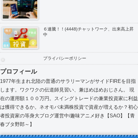
６連騰！！(4448)チャットワーク、出来高上昇
中
プライバシーポリシー
プロフィール
1977年生まれ北陸の普通のサラリーマンがサイドFIREを目指
します。ワクワクの伝道師見習い、兼ほめほめおじさん。 現
在の運用額１００万円。スイングトレードの兼業投資家に利益
は獲得できるか。ネオモバ未満株投資で資産が増えるか？初心
者投資家の等身大ブログ運営中/趣味アニメ好き【SAO】【青
春ブタ野郎～】