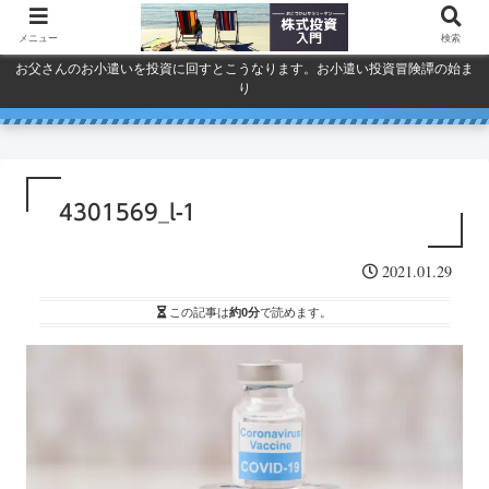
メニュー
検索
お父さんのお小遣いを投資に回すとこうなります。お小遣い投資冒険譚の始ま
り
人気で買ってしまったSPYDを今
巣ごもり活況今年「東京ゲーム
ドコモ・KDDI・ソフトバンク
プライバシーポリシー
ショウ」開幕
一度考える。
通信銘柄復活の３要素
4301569_l-1
2021.01.29
この記事は
約0分
で読めます。