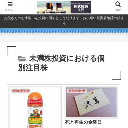
メニュー
検索
お父さんのお小遣いを投資に回すとこうなります。お小遣い投資冒険譚の始ま
り
人気で買ってしまったSPYDを今
巣ごもり活況今年「東京ゲーム
ドコモ・KDDI・ソフトバンク
プライバシーポリシー
ショウ」開幕
一度考える。
通信銘柄復活の３要素
未満株投資における個
別注目株
個別銘柄分析
個別銘柄分析
死と再生の金曜日