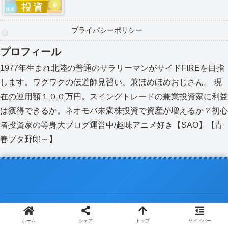
プライバシーポリシー
プロフィール
1977年生まれ北陸の普通のサラリーマンがサイドFIREを目指
します。ワクワクの伝道師見習い、兼ほめほめおじさん。 現
在の運用額１００万円。スイングトレードの兼業投資家に利益
は獲得できるか。ネオモバ未満株投資で資産が増えるか？初心
者投資家の等身大ブログ運営中/趣味アニメ好き【SAO】【青
春ブタ野郎～】
© 2020 おこづかいサラリーマンの株式投資入門 北陸編.
ホーム
シェア
トップ
サイドバー