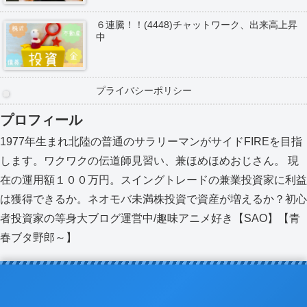
６連騰！！(4448)チャットワーク、出来高上昇
中
プライバシーポリシー
プロフィール
1977年生まれ北陸の普通のサラリーマンがサイドFIREを目指
します。ワクワクの伝道師見習い、兼ほめほめおじさん。 現
在の運用額１００万円。スイングトレードの兼業投資家に利益
は獲得できるか。ネオモバ未満株投資で資産が増えるか？初心
者投資家の等身大ブログ運営中/趣味アニメ好き【SAO】【青
春ブタ野郎～】