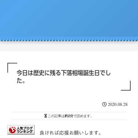
人気で買ってしまったSPYDを今
巣ごもり活況今年「東京ゲーム
ドコモ・KDDI・ソフトバンク
プライバシーポリシー
ショウ」開幕
一度考える。
通信銘柄復活の３要素
今日は歴史に残る下落相場誕生日でし
た。
2020.08.28
この記事は
約2分
で読めます。
良ければ応援お願いします。