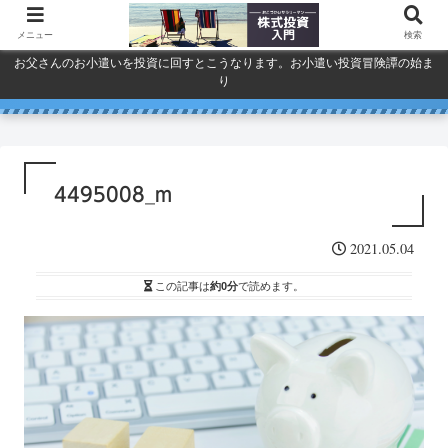
メニュー
検索
お父さんのお小遣いを投資に回すとこうなります。お小遣い投資冒険譚の始ま
り
人気で買ってしまったSPYDを今
巣ごもり活況今年「東京ゲーム
ドコモ・KDDI・ソフトバンク
プライバシーポリシー
ショウ」開幕
一度考える。
通信銘柄復活の３要素
4495008_m
2021.05.04
この記事は
約0分
で読めます。