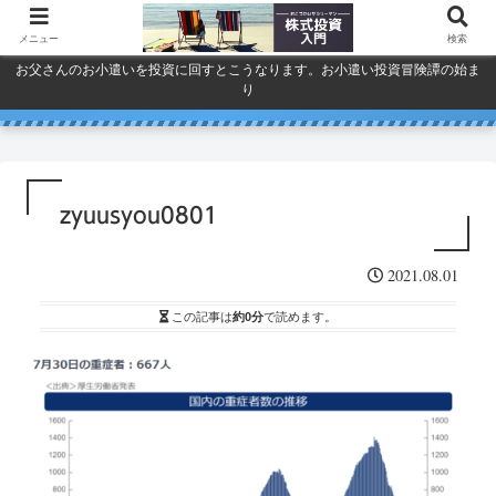
メニュー
検索
お父さんのお小遣いを投資に回すとこうなります。お小遣い投資冒険譚の始ま
り
人気で買ってしまったSPYDを今
巣ごもり活況今年「東京ゲーム
ドコモ・KDDI・ソフトバンク
プライバシーポリシー
ショウ」開幕
一度考える。
通信銘柄復活の３要素
zyuusyou0801
2021.08.01
この記事は
約0分
で読めます。