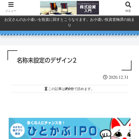
メニュー
検索
お父さんのお小遣いを投資に回すとこうなります。お小遣い投資冒険譚の始ま
り
人気で買ってしまったSPYDを今
巣ごもり活況今年「東京ゲーム
ドコモ・KDDI・ソフトバンク
プライバシーポリシー
ショウ」開幕
一度考える。
通信銘柄復活の３要素
名称未設定のデザイン2
2020.12.31
この記事は
約0分
で読めます。