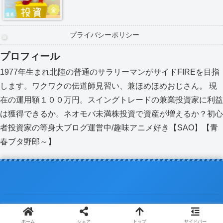
プライバシーポリシー
プロフィール
1977年生まれ北陸の普通のサラリーマンがサイドFIREを目指
します。ワクワクの伝道師見習い、兼ほめほめおじさん。 現
在の運用額１００万円。スイングトレードの兼業投資家に利益
は獲得できるか。ネオモバ未満株投資で資産が増えるか？初心
者投資家の等身大ブログ運営中/趣味アニメ好き【SAO】【青
春ブタ野郎～】
© 2020 おこづかいサラリーマンの株式投資入門 北陸編.
ホーム
シェア
トップ
サイドバー