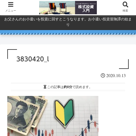
メニュー
検索
お父さんのお小遣いを投資に回すとこうなります。お小遣い投資冒険譚の始ま
り
人気で買ってしまったSPYDを今
巣ごもり活況今年「東京ゲーム
ドコモ・KDDI・ソフトバンク
プライバシーポリシー
ショウ」開幕
一度考える。
通信銘柄復活の３要素
3830420_l
2020.10.13
この記事は
約0分
で読めます。