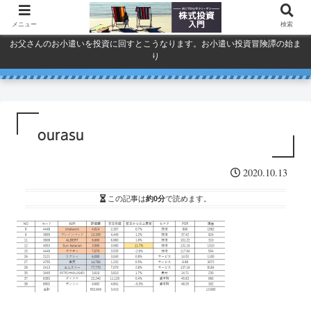
メニュー
検索
お父さんのお小遣いを投資に回すとこうなります。お小遣い投資冒険譚の始ま
り
人気で買ってしまったSPYDを今
巣ごもり活況今年「東京ゲーム
ドコモ・KDDI・ソフトバンク
プライバシーポリシー
ショウ」開幕
一度考える。
通信銘柄復活の３要素
ourasu
2020.10.13
この記事は
約0分
で読めます。