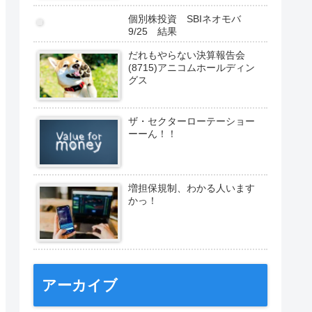
個別株投資 SBIネオモバ
9/25 結果
だれもやらない決算報告会
(8715)アニコムホールディン
グス
ザ・セクターローテーショー
ーーん！！
増担保規制、わかる人います
かっ！
アーカイブ