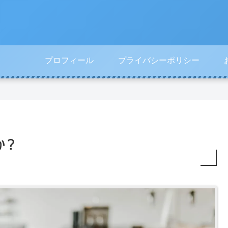
プロフィール
プライバシーポリシー
巣
ド
人
プ
ご
コ
気
ラ
も
モ
で
イ
り
・
買
バ
活
K
っ
シ
況
D
て
ー
か？
今
D
し
ポ
年
I
ま
リ
「
・
っ
シ
東
ソ
た
ー
京
フ
S
ゲ
ト
P
ー
バ
Y
ム
ン
D
シ
ク
を
ョ
今