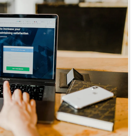
ウ
通
一
」
信
度
開
銘
考
幕
柄
え
復
る
活
。
の
３
要
素