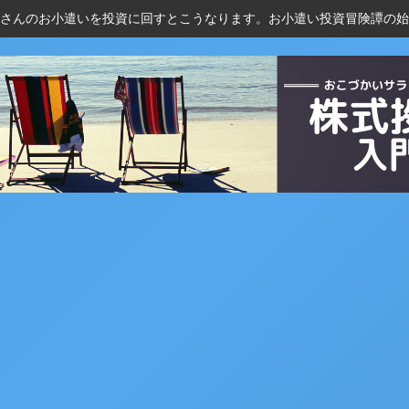
さんのお小遣いを投資に回すとこうなります。お小遣い投資冒険譚の始