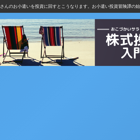
さんのお小遣いを投資に回すとこうなります。お小遣い投資冒険譚の始