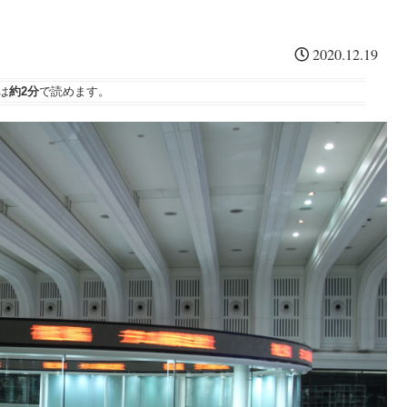
ウ
通
一
」
信
度
開
銘
考
2020.12.19
幕
柄
え
復
る
活
。
は
約2分
で読めます。
の
３
要
素