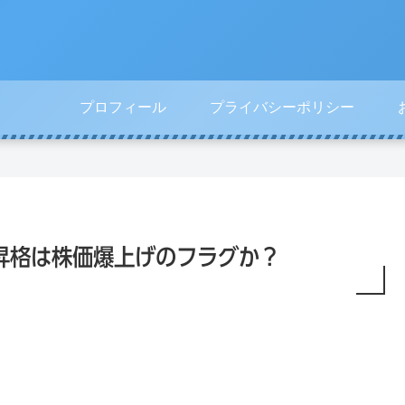
プロフィール
プライバシーポリシー
巣
ド
人
プ
ご
コ
気
ラ
も
モ
で
イ
り
・
買
バ
活
K
っ
シ
況
D
て
ー
の昇格は株価爆上げのフラグか？
今
D
し
ポ
年
I
ま
リ
「
・
っ
シ
東
ソ
た
ー
京
フ
S
ゲ
ト
P
ー
バ
Y
ム
ン
D
シ
ク
を
ョ
今