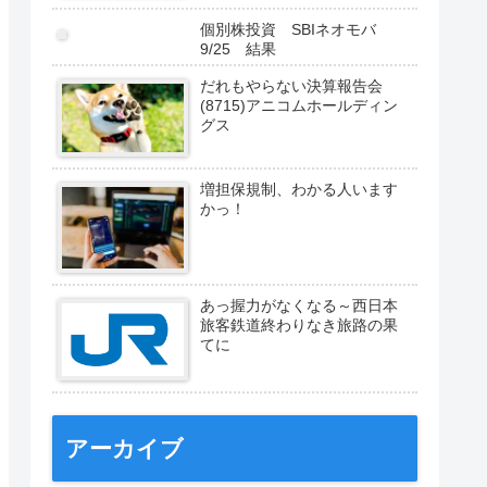
個別株投資 SBIネオモバ
9/25 結果
だれもやらない決算報告会
(8715)アニコムホールディン
グス
増担保規制、わかる人います
かっ！
あっ握力がなくなる～西日本
旅客鉄道終わりなき旅路の果
てに
アーカイブ