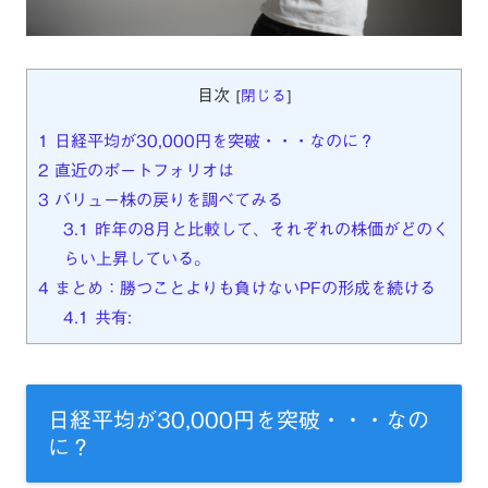
目次
[
閉じる
]
1
日経平均が30,000円を突破・・・なのに？
2
直近のポートフォリオは
3
バリュー株の戻りを調べてみる
3.1
昨年の8月と比較して、それぞれの株価がどのく
らい上昇している。
4
まとめ：勝つことよりも負けないPFの形成を続ける
4.1
共有:
日経平均が30,000円を突破・・・なの
に？