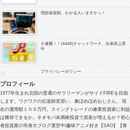
増担保規制、わかる人いますかっ！
６連騰！！(4448)チャットワーク、出来高上昇
中
プライバシーポリシー
プロフィール
1977年生まれ北陸の普通のサラリーマンがサイドFIREを目指
します。ワクワクの伝道師見習い、兼ほめほめおじさん。 現
在の運用額１００万円。スイングトレードの兼業投資家に利益
は獲得できるか。ネオモバ未満株投資で資産が増えるか？初心
者投資家の等身大ブログ運営中/趣味アニメ好き【SAO】【青