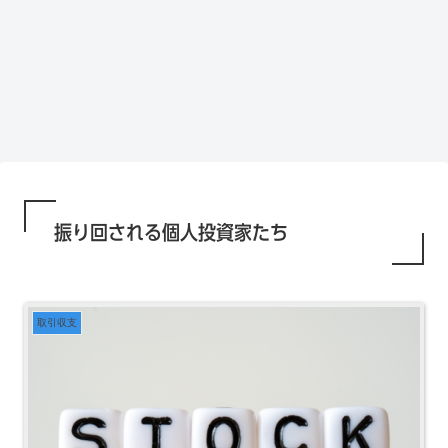
人気で買ってしまったSPYDを今
巣ごもり活況今年「東京ゲーム
ドコモ・KDDI・ソフトバンク
プライバシーポリシー
ショウ」開幕
一度考える。
通信銘柄復活の３要素
振り回される個人投資家たち
取引収支